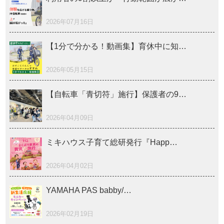
2026年07月16日
【1分で分かる！動画集】育休中に知…
2026年05月15日
【自転車「青切符」施行】保護者の9…
2026年04月09日
ミキハウス子育て総研発行『Happ…
2026年04月02日
YAMAHA PAS babby/…
2026年02月19日